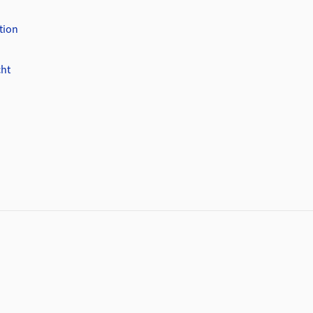
tion
cht